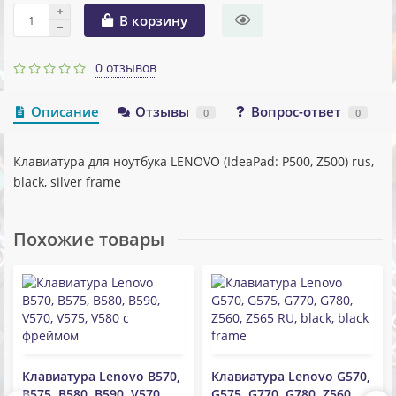
В корзину
0 отзывов
Описание
Отзывы
Вопрос-ответ
0
0
Клавиатура для ноутбука LENOVO (IdeaPad: P500, Z500) rus,
black, silver frame
Похожие товары
Клавиатура Lenovo B570,
Клавиатура Lenovo G570,
B575, B580, B590, V570,
G575, G770, G780, Z560,