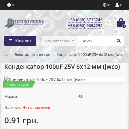
+38 (068) 8733749
+38 (066) 9694292
0
Каталог
Все категории
торы
Электролитические
Конденсатор 100uF 25V 6x12 мм (jwco)
Конденсатор 100uF 25V 6x12 мм (jwco)
Лидер продаж
Модель:
488
Нет в наличии
0.91 грн.