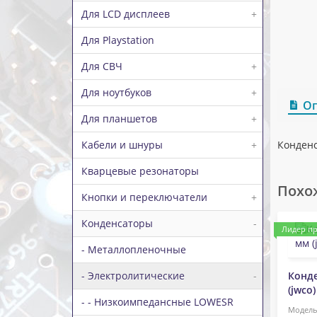
Для LCD дисплеев
+
Для Playstation
Для СВЧ
+
Для ноутбуков
+
О
Для планшетов
+
Кабели и шнуры
+
Конденс
Кварцевые резонаторы
Похо
Кнопки и переключатели
+
Конденсаторы
-
Лидер п
- Металлопленочные
- Электролитические
-
Конде
(jwco)
- - Низкоимпедансные LOWESR