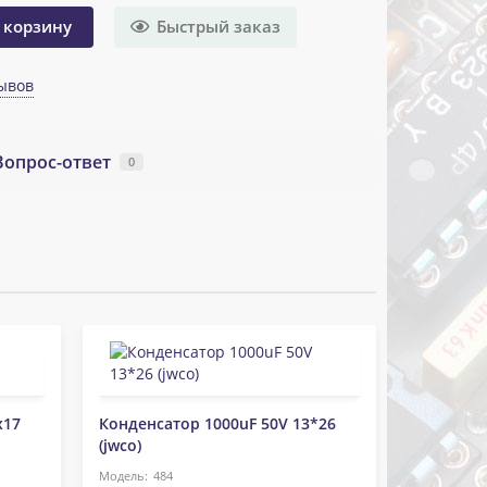
Быстрый заказ
 корзину
ывов
Вопрос-ответ
0
x17
Конденсатор 1000uF 50V 13*26
(jwco)
484