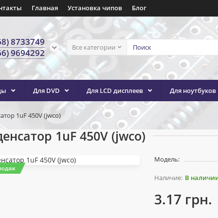
нтакты
Главная
Установка чипов
Блог
68) 8733749
Все категории
66) 9694292
ды
Для DVD
Для LCD дисплеев
Для ноутбуков
атор 1uF 450V (jwco)
енсатор 1uF 450V (jwco)
Модель:
родаж
В наличи
3.17 грн.