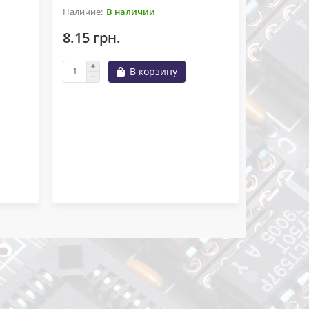
В наличии
8.15 грн.
Конденса
В корзину
48
12.68 г