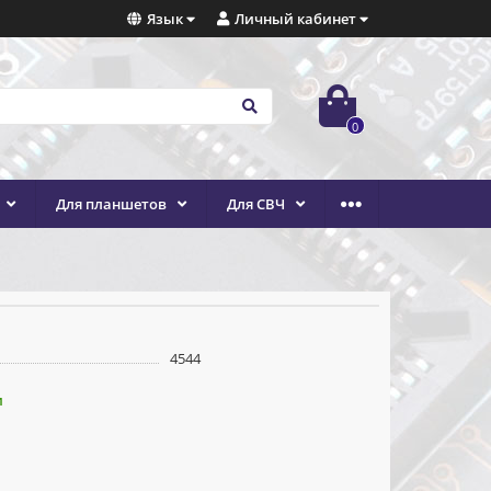
Язык
Личный кабинет
0
Для планшетов
Для СВЧ
4544
и