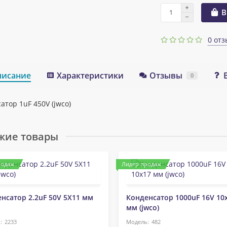
В
0 отз
писание
Характеристики
Отзывы
0
атор 1uF 450V (jwco)
жие товары
родаж
Лидер продаж
нсатор 2.2uF 50V 5X11 мм
Конденсатор 1000uF 16V 10
мм (jwco)
2233
482