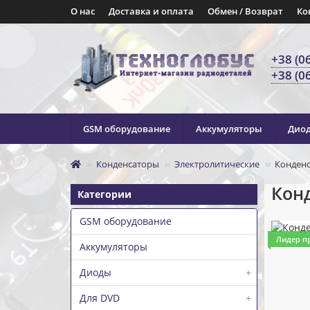
О нас
Доставка и оплата
Обмен / Возврат
Ко
+38 (0
+38 (0
GSM оборудование
Аккумуляторы
Дио
Конденсаторы
Электролитические
Конденс
Конд
Категории
GSM оборудование
Лидер п
Аккумуляторы
Диоды
+
Для DVD
+