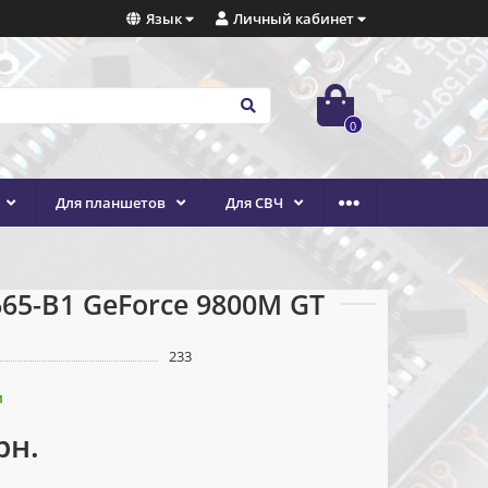
Язык
Личный кабинет
0
Для планшетов
Для СВЧ
65-B1 GeForce 9800M GT
233
и
рн.