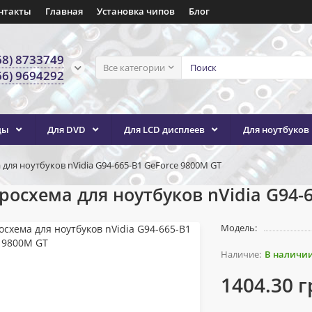
нтакты
Главная
Установка чипов
Блог
68) 8733749
Все категории
66) 9694292
ды
Для DVD
Для LCD дисплеев
Для ноутбуков
для ноутбуков nVidia G94-665-B1 GeForce 9800M GT
осхема для ноутбуков nVidia G94-6
Модель:
В наличи
1404.30 г