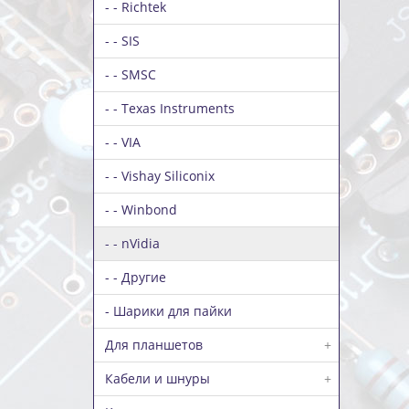
- - Richtek
- - SIS
- - SMSC
- - Texas Instruments
- - VIA
- - Vishay Siliconix
- - Winbond
- - nVidia
- - Другие
- Шарики для пайки
Для планшетов
+
Кабели и шнуры
+