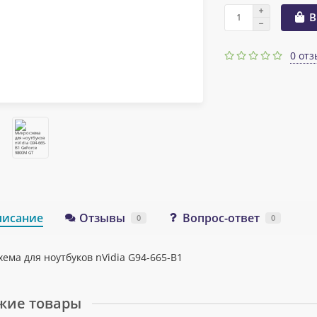
В
0 отз
писание
Отзывы
Вопрос-ответ
0
0
ема для ноутбуков nVidia G94-665-B1
жие товары