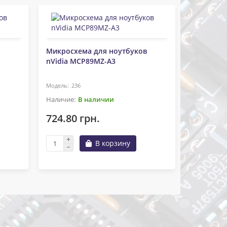
Микросхема для ноутбуков
nVidia MCP89MZ-A3
Микросхе
nVidia N
видеочип
236
23
В наличии
724.80 грн.
1223.1
В корзину