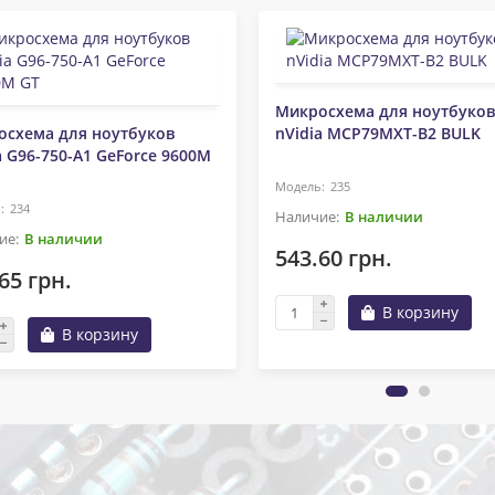
Микросхема для ноутбуков
осхема для ноутбуков
nVidia MCP79MXT-B2 BULK
a G96-750-A1 GeForce 9600M
235
234
В наличии
В наличии
543.60 грн.
65 грн.
В корзину
В корзину