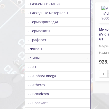
- Разъемы питания
- Расходные материалы
- Термопрокладка
Микр
- Термоскотч
nVidi
GT
- Трафарет
- Флюсы
- Чипы
-
928.
- - ATI
- - Alpha&Omega
- - Atheros
- - Broadcom
- - Conexant