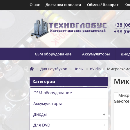
О нас
Доставка и оплата
Обмен / Возврат
Ко
+38 (0
+38 (0
GSM оборудование
Аккумуляторы
Дио
Для ноутбуков
Чипы
nVidia
Микросхема 
Микр
Категории
GSM оборудование
Аккумуляторы
Диоды
+
Для DVD
+