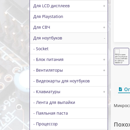
Для LCD дисплеев
+
Для Playstation
Для СВЧ
+
Для ноутбуков
-
- Socket
- Блок питания
+
- Вентиляторы
+
- Видеокарты для ноутбуков
О
- Клавиатуры
+
- Лента для выпайки
Микросх
- Паяльная паста
Похо
- Процессор