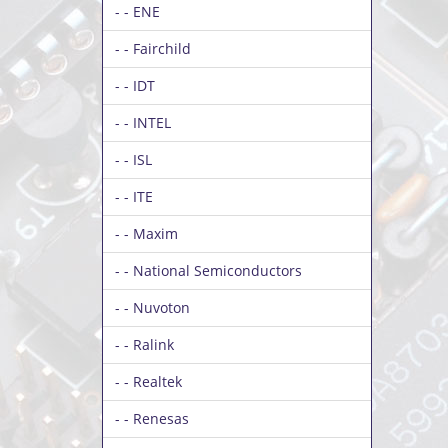
- - ENE
- - Fairchild
- - IDT
- - INTEL
- - ISL
- - ITE
- - Maxim
- - National Semiconductors
- - Nuvoton
- - Ralink
- - Realtek
- - Renesas