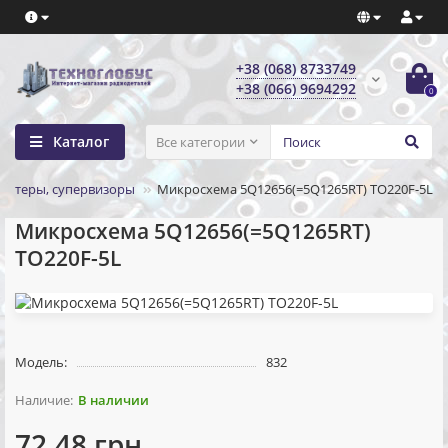
+38 (068) 8733749
+38 (066) 9694292
0
Каталог
Все категории
ертеры, супервизоры
Микросхема 5Q12656(=5Q1265RT) TO220F-5L
Микросхема 5Q12656(=5Q1265RT)
TO220F-5L
Модель:
832
В наличии
72.48 грн.