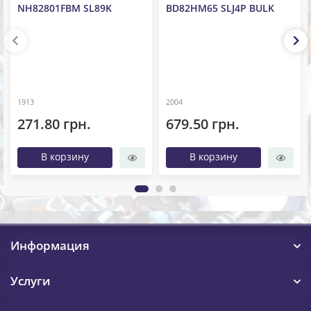
NH82801FBM SL89K
BD82HM65 SLJ4P BULK
1913
2004
271.80 грн.
679.50 грн.
В корзину
В корзину
Информация
Услуги