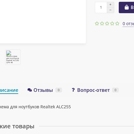
В
0 отз
писание
Отзывы
Вопрос-ответ
0
0
ема для ноутбуков Realtek ALC255
жие товары