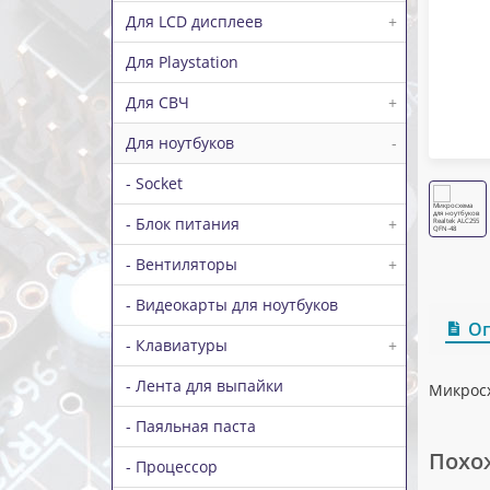
Для LCD дисплеев
+
Для Playstation
Для СВЧ
+
Для ноутбуков
-
- Socket
- Блок питания
+
- Вентиляторы
+
- Видеокарты для ноутбуков
О
- Клавиатуры
+
- Лента для выпайки
Микросх
- Паяльная паста
Похо
- Процессор