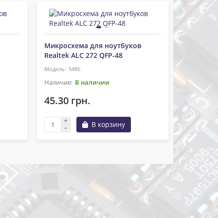
Микросхема для ноутбуков
Микросхе
Realtek ALC 272 QFP-48
Realtek 
5486
11
В наличии
45.30 грн.
77.01 г
В корзину