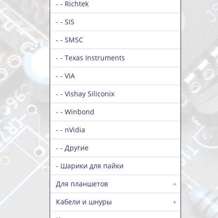
- - Richtek
- - SIS
- - SMSC
- - Texas Instruments
- - VIA
- - Vishay Siliconix
- - Winbond
- - nVidia
- - Другие
- Шарики для пайки
Для планшетов
+
Кабели и шнуры
+