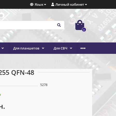
Язык
Личный кабинет
0
Для планшетов
Для СВЧ
255 QFN-48
5278
и
н.