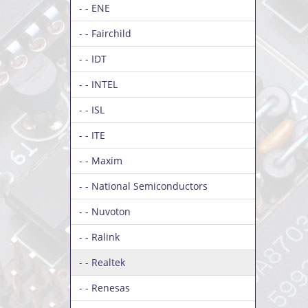
- - ENE
- - Fairchild
- - IDT
- - INTEL
- - ISL
- - ITE
- - Maxim
- - National Semiconductors
- - Nuvoton
- - Ralink
- - Realtek
- - Renesas