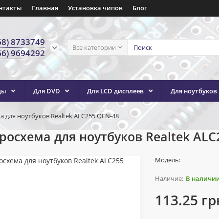
нтакты
Главная
Установка чипов
Блог
68) 8733749
Все категории
66) 9694292
ды
Для DVD
Для LCD дисплеев
Для ноутбуков
 для ноутбуков Realtek ALC255 QFN-48
осхема для ноутбуков Realtek ALC
Модель:
В наличи
113.25 гр