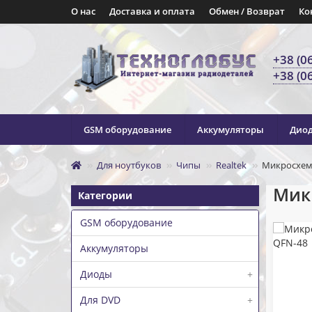
О нас
Доставка и оплата
Обмен / Возврат
Ко
+38 (0
+38 (0
GSM оборудование
Аккумуляторы
Дио
Для ноутбуков
Чипы
Realtek
Микросхема
Микр
Категории
GSM оборудование
Аккумуляторы
Диоды
+
Для DVD
+