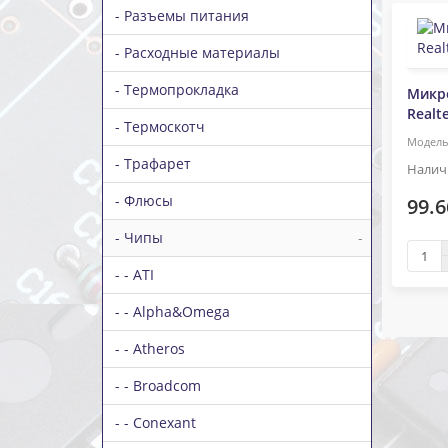
- Разъемы питания
- Расходные материалы
- Термопрокладка
Микр
Realt
- Термоскотч
- Трафарет
- Флюсы
99.6
- Чипы
-
- - ATI
- - Alpha&Omega
- - Atheros
- - Broadcom
- - Conexant