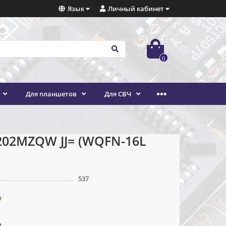
Язык
Личный кабинет
0
Для планшетов
Для СВЧ
202MZQW JJ= (WQFN-16L
537
и
.