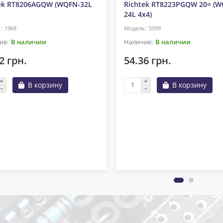
ek RT8206AGQW (WQFN-32L
Richtek RT8223PGQW 20= (W
24L 4x4)
1968
5599
В наличии
В наличии
2 грн.
54.36 грн.
В корзину
В корзину