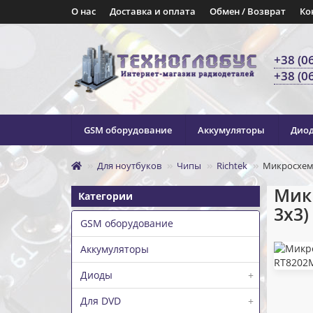
О нас
Доставка и оплата
Обмен / Возврат
Ко
+38 (0
+38 (0
GSM оборудование
Аккумуляторы
Дио
Для ноутбуков
Чипы
Richtek
Микросхема
Микр
Категории
3x3)
GSM оборудование
Аккумуляторы
Диоды
+
Для DVD
+