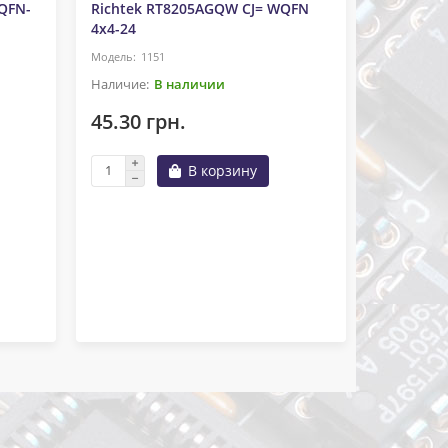
QFN-
Richtek RT8205AGQW CJ= WQFN
4x4-24
1151
В наличии
45.30 грн.
Микросхе
Richtek 
В корзину
11
22.65 г