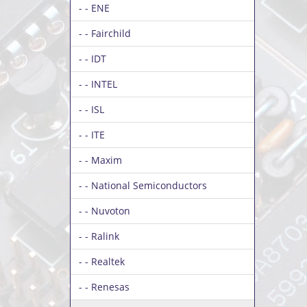
- - ENE
- - Fairchild
- - IDT
- - INTEL
- - ISL
- - ITE
- - Maxim
- - National Semiconductors
- - Nuvoton
- - Ralink
- - Realtek
- - Renesas