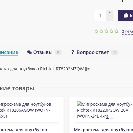
В
0 отз
писание
Отзывы
Вопрос-ответ
0
0
ема для ноутбуков Richtek RT8202MZQW JJ=
жие товары
осхема для ноутбуков
Микросхема для ноутбуков