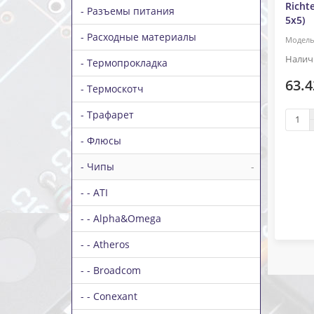
Richt
- Разъемы питания
5x5)
- Расходные материалы
- Термопрокладка
63.4
- Термоскотч
- Трафарет
- Флюсы
- Чипы
-
- - ATI
- - Alpha&Omega
- - Atheros
- - Broadcom
- - Conexant