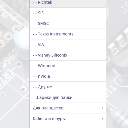
- - Richtek
- - SIS
- - SMSC
- - Texas Instruments
- - VIA
- - Vishay Siliconix
- - Winbond
- - nVidia
- - Другие
- Шарики для пайки
Для планшетов
+
Кабели и шнуры
+