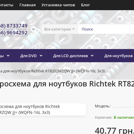
нтакты
Главная
Установка чипов
Блог
68) 8733749
Все категории
66) 9694292
ды
Для DVD
Для LCD дисплеев
Для ноутбуков
 для ноутбуков Richtek RT8202MZQW JJ= (WQFN-16L 3x3)
осхема для ноутбуков Richtek RT8
Модель:
В наличи
40.77 грн