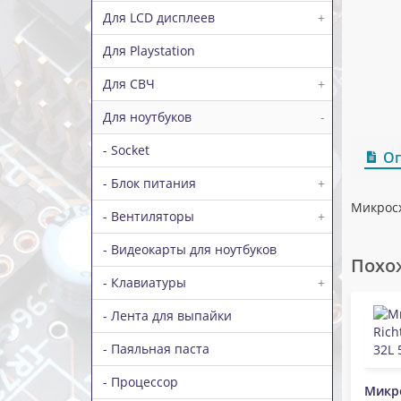
Для LCD дисплеев
+
Для Playstation
Для СВЧ
+
Для ноутбуков
-
- Socket
О
- Блок питания
+
Микросх
- Вентиляторы
+
- Видеокарты для ноутбуков
Похо
- Клавиатуры
+
- Лента для выпайки
- Паяльная паста
- Процессор
Микр