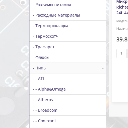
Микр
- Разъемы питания
Richt
24L 4
- Расходные материалы
- Термопрокладка
- Термоскотч
39.8
- Трафарет
- Флюсы
- Чипы
-
- - ATI
- - Alpha&Omega
- - Atheros
- - Broadcom
- - Conexant