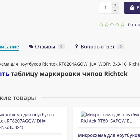
В
0 отз
писание
Отзывы
Вопрос-ответ
0
0
ема для ноутбуков Richtek RT8204AGQW JL= WQFN 3x3-16, Richt
ать
таблицу маркировки чипов
Richtek
жие товары
Микросхема для ноутбуков