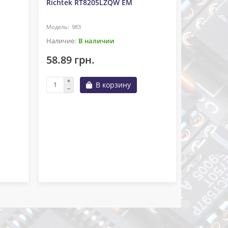
Richtek RT8205LZQW EM
983
В наличии
58.89 грн.
Микросхе
Richtek 
В корзину
97
49.83 г