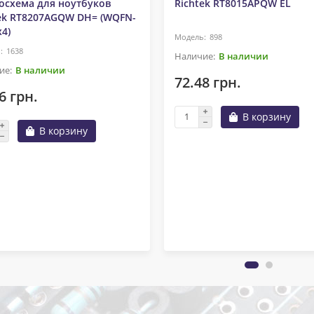
осхема для ноутбуков
Richtek RT8015APQW EL
ek RT8207AGQW DH= (WQFN-
x4)
898
1638
В наличии
В наличии
72.48 грн.
6 грн.
В корзину
В корзину