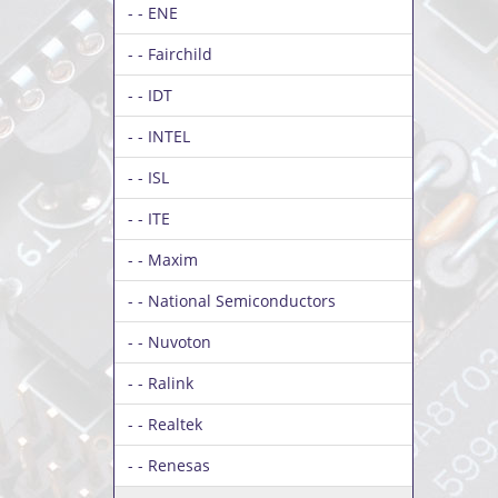
- - ENE
- - Fairchild
- - IDT
- - INTEL
- - ISL
- - ITE
- - Maxim
- - National Semiconductors
- - Nuvoton
- - Ralink
- - Realtek
- - Renesas