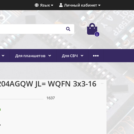
Язык
Личный кабинет
0
Для планшетов
Для СВЧ
204AGQW JL= WQFN 3x3-16
1637
и
.