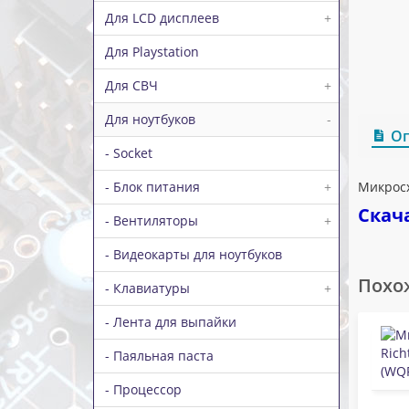
Для LCD дисплеев
+
Для Playstation
Для СВЧ
+
Для ноутбуков
-
О
- Socket
- Блок питания
+
Микросх
Скач
- Вентиляторы
+
- Видеокарты для ноутбуков
Похо
- Клавиатуры
+
- Лента для выпайки
- Паяльная паста
- Процессор