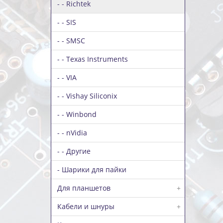
- - Richtek
- - SIS
- - SMSC
- - Texas Instruments
- - VIA
- - Vishay Siliconix
- - Winbond
- - nVidia
- - Другие
- Шарики для пайки
Для планшетов
+
Кабели и шнуры
+