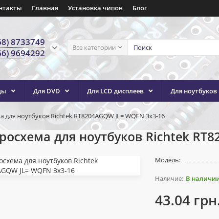
нтакты
Главная
Установка чипов
Блог
68) 8733749
Все категории
66) 9694292
ды
Для DVD
Для LCD дисплеев
Для ноутбуков
 для ноутбуков Richtek RT8204AGQW JL= WQFN 3x3-16
осхема для ноутбуков Richtek RT8
Модель:
В наличи
43.04 грн