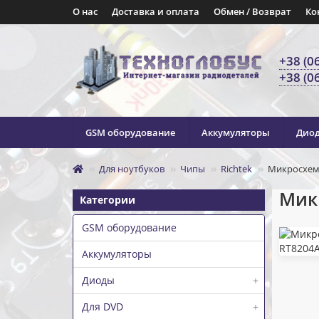
О нас
Доставка и оплата
Обмен / Возврат
Ко
+38 (0
+38 (0
GSM оборудование
Аккумуляторы
Дио
Для ноутбуков
Чипы
Richtek
Микросхема
Микр
Категории
GSM оборудование
Аккумуляторы
Диоды
+
Для DVD
+