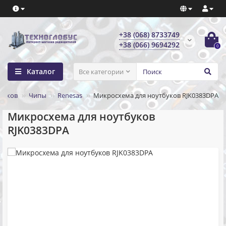
+38 (068) 8733749
+38 (066) 9694292
0
Каталог
Все категории
буков
Чипы
Renesas
Микросхема для ноутбуков RJK0383DPA
Микросхема для ноутбуков
RJK0383DPA